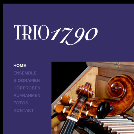
HOME
ENSEMBLE
BIOGRAFIEN
HÖRPROBEN
AUFNAHMEN
FOTOS
KONTAKT